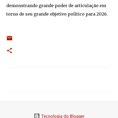
demonstrando grande poder de articulação em
torno de seu grande objetivo político para 2026.
C
o
m
e
n
t
Tecnologia do Blogger