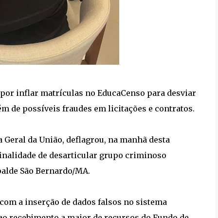
or inflar matrículas no EducaCenso para desviar
 de possíveis fraudes em licitações e contratos.
a Geral da União, deflagrou, na manhã desta
finalidade de desarticular grupo criminoso
palde São Bernardo/MA.
 com a inserção de dados falsos no sistema
ao recebimento a maior de recursos do Fundo de