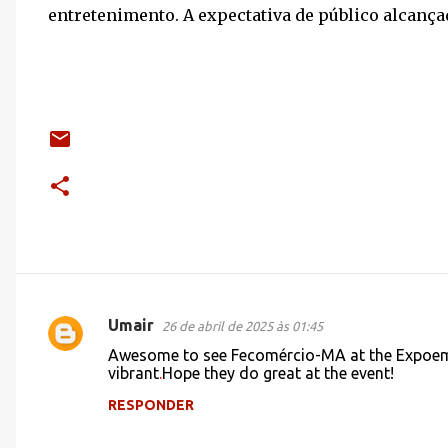
entretenimento. A expectativa de público alcançad
Umair
26 de abril de 2025 às 01:45
C
Awesome to see Fecomércio-MA at the Expoema 
o
vibrant
.
Hope they do great at the event!
m
RESPONDER
e