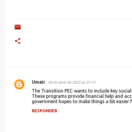
Umair
28 de abril de 2025 às 07:13
C
The Transition PEC wants to include key social
o
These programs provide financial help and ac
government hopes to make things a bit easier f
m
e
RESPONDER
n
t