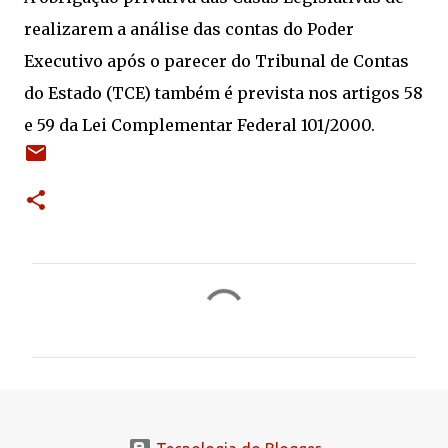
realizarem a análise das contas do Poder
Executivo após o parecer do Tribunal de Contas
do Estado (TCE) também é prevista nos artigos 58
e 59 da Lei Complementar Federal 101/2000.
C
o
m
e
n
t