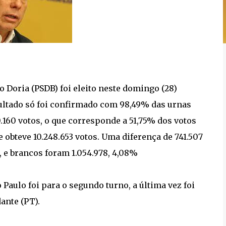
o Doria (PSDB) foi eleito neste domingo (28)
ultado só foi confirmado com 98,49% das urnas
0.160 votos, o que corresponde a 51,75% dos votos
e obteve 10.248.653 votos. Uma diferença de 741.507
%, e brancos foram 1.054.978, 4,08%
 Paulo foi para o segundo turno, a última vez foi
ante (PT).