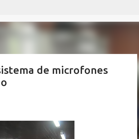
Pular para o conteúdo principal
istema de microfones
io