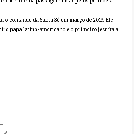
ara auxiliar na passagem do ar pelos pulmões.
iu o comando da Santa Sé em março de 2013. Ele
eiro papa latino-americano e o primeiro jesuíta a