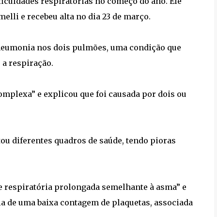
ficuldades respiratórias no começo do ano. Ele
elli e recebeu alta no dia 23 de março.
pneumonia nos dois pulmões, uma condição que
 a respiração.
omplexa” e explicou que foi causada por dois ou
tou diferentes quadros de saúde, tendo pioras
se respiratória prolongada semelhante à asma” e
a de uma baixa contagem de plaquetas, associada