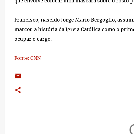
que envolve colocar uma máscara sobre o rosto p
Francisco, nascido Jorge Mario Bergoglio, assum
marcou a história da Igreja Católica como o prim
ocupar o cargo.
Fonte: CNN
C