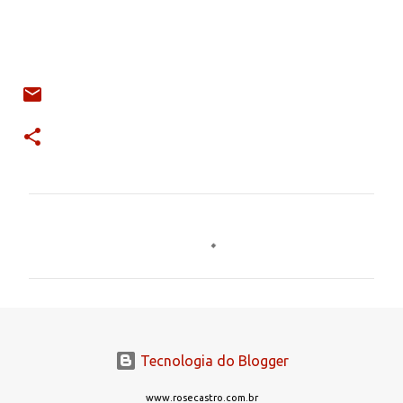
C
o
m
e
n
t
Tecnologia do Blogger
á
r
www.rosecastro.com.br