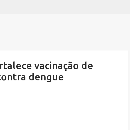
Pular para o conteúdo principal
talece vacinação de
 contra dengue