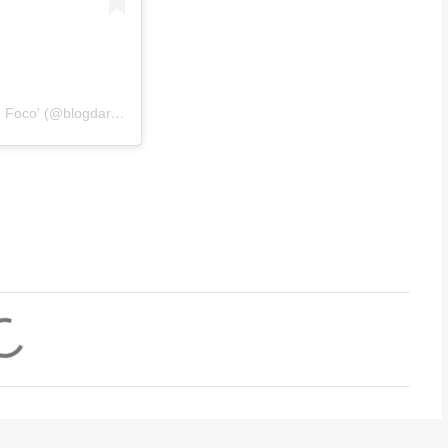
Uma publicação compartilhada por Blog da Rose Castro 'Em Foco' (@blogdarosecastro)