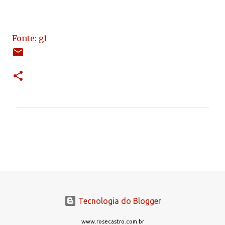
Fonte: g1
C
o
m
e
n
t
Tecnologia do Blogger
á
r
www.rosecastro.com.br