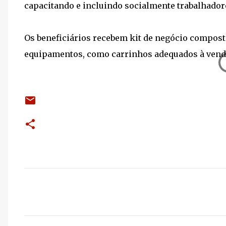
capacitando e incluindo socialmente trabalhadore
Os beneficiários recebem kit de negócio composto
equipamentos, como carrinhos adequados à venda
C
o
m