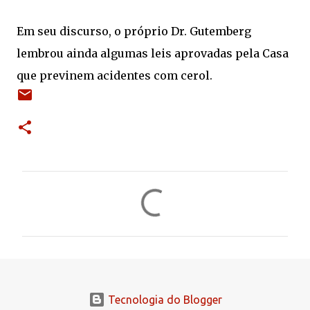
Em seu discurso, o próprio Dr. Gutemberg
lembrou ainda algumas leis aprovadas pela Casa
que previnem acidentes com cerol.
C
o
m
e
n
t
Tecnologia do Blogger
á