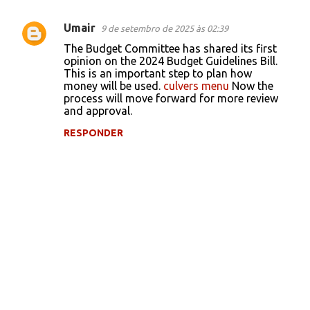
Umair
9 de setembro de 2025 às 02:39
C
The Budget Committee has shared its first
o
opinion on the 2024 Budget Guidelines Bill.
This is an important step to plan how
m
money will be used.
culvers menu
Now the
e
process will move forward for more review
and approval.
n
t
RESPONDER
á
r
i
o
s