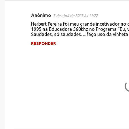
Anônimo
3 de abril de 2023 às 11:27
C
Herbert Pereira foi meu grande incetivador no
o
1995 na Educadora 560khz no Programa "Eu, v
Saudades, só saudades. ... faço uso da vinhet
m
e
RESPONDER
n
t
á
r
i
o
s