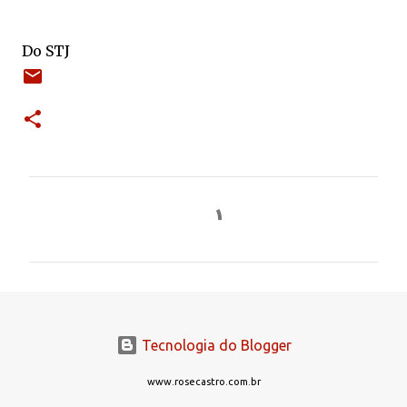
Do STJ
C
o
m
e
n
t
Tecnologia do Blogger
á
r
www.rosecastro.com.br