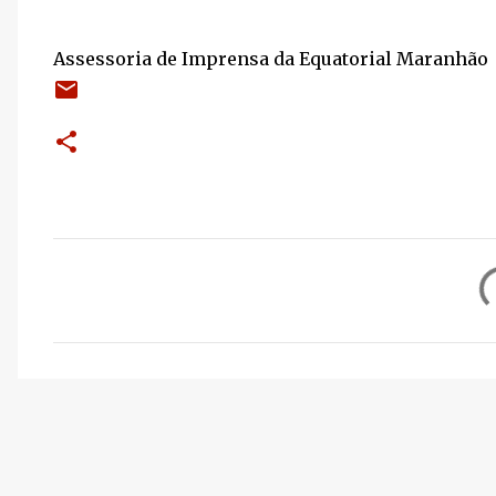
Assessoria de Imprensa da Equatorial Maranhão
C
o
m
e
n
t
á
r