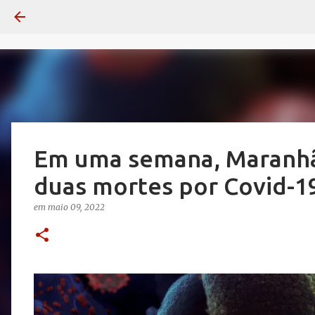
Em uma semana, Maranhão
duas mortes por Covid-1
em
maio 09, 2022