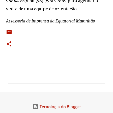
98844-8591 ou (98) 99613-7869 para agendar a
visita de uma equipe de orientação.
Assessoria de Imprensa da Equatorial Maranhão
C
o
m
e
n
t
Tecnologia do Blogger
á