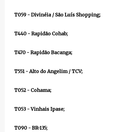
T059 - Divinéia / São Luís Shopping;
T440 - Rapidão Cohab;
T470 - Rapidão Bacanga;
T551 - Alto do Angelim / TCV;
T052 - Cohama;
T053 - Vinhais Ipase;
T090 - BR-135;