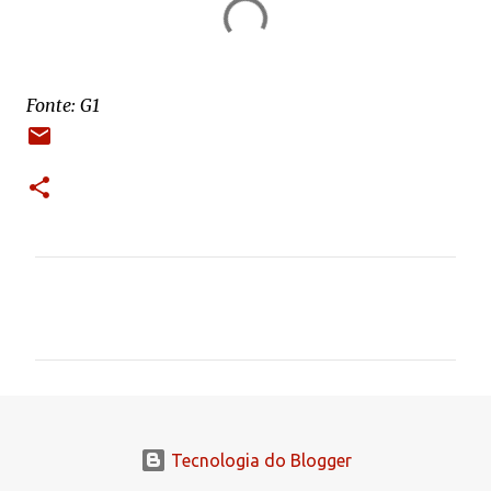
Fonte: G1
C
o
m
e
n
t
Tecnologia do Blogger
á