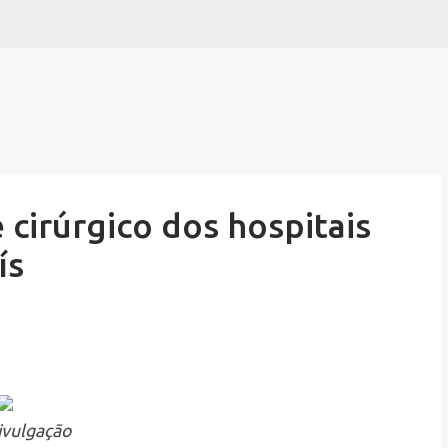
Pular para o conteúdo principal
 cirúrgico dos hospitais
ís
ivulgação