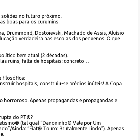
 solidez no futuro próximo.
las boas para os curumins.
afka, Drummond, Dostoievski, Machado de Assis, Aluísio
ucação verdadeira nas escolas dos pequenos. O que
olítico bem atual (2 décadas).
las ruins, falta de hospitais: concreto…
 filosófica:
ruir hospitais, construiu-se prédios inúteis! A Copa
iro horroroso. Apenas propagandas e propagandas e
rrupta do PT®?
etismo® (tal qual “Danoninho© Vale por Um
ndo”/Ainda: “Fiat® Touro: Brutalmente Lindo”). Apenas
e.