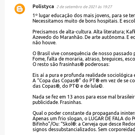
Polistyca
2 de setembro de 2021 às 19:27
C
1º lugar educação dos mais jovens, para se ter
o
Necessitamos muito de bons hospitais. E esco
m
Precisamos de alta-cultura. Alta literatura; K
e
Azevedo do Maranhão. De arte autônoma. E ed
não houve.
n
t
O Brasil vive consequência de nosso passado p
Fome, falta de moraria, atraso, breguices, esco
á
O resto são frasinhas® poderosas:
r
Eis aí a pura e profunda realidade sociológica e
i
A “Copa das Copas®” do PT® em vez de se const
o
das Copas®, do PT© e de lula©.
s
Nada se fez em 13 anos para esse mal brasile
publicidade. Frasinhas.
Qual o poder constante da propaganda ininte
Apenas um frio slogan, o LUGAR DE FALA do P
Bifinho”/Ou: “Skol®: a Cerveja que desce Redo
signos dessubstancializados. Sem corporeidad