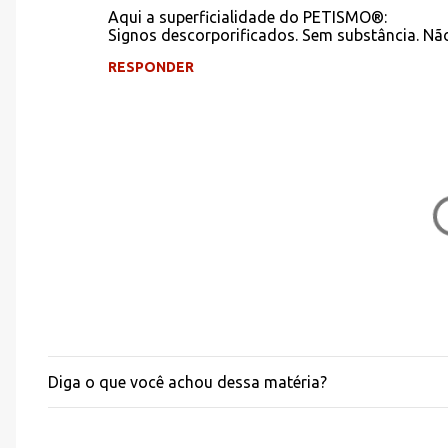
Aqui a superficialidade do PETISMO®:
Signos descorporificados. Sem substância. Nã
RESPONDER
Diga o que você achou dessa matéria?
P
o
s
t