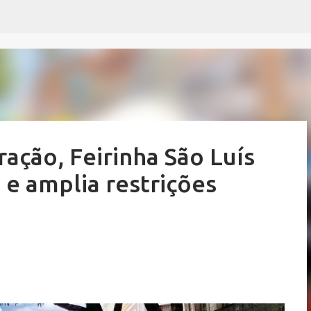
Pular para o conteúdo principal
ação, Feirinha São Luís
 e amplia restrições