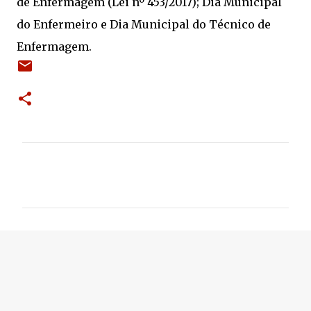
de Enfermagem (Lei nº 453/2017); Dia Municipal
do Enfermeiro e Dia Municipal do Técnico de
Enfermagem.
C
o
m
e
n
t
á
r