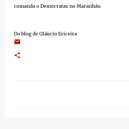
comanda o Democratas no Maranhão.
Do blog de Gláucio Ericeira
C
o
m
e
n