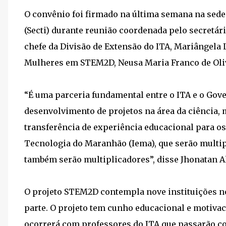
O convênio foi firmado na última semana na sede 
(Secti) durante reunião coordenada pelo secretár
chefe da Divisão de Extensão do ITA, Mariângela 
Mulheres em STEM2D, Neusa Maria Franco de Oliv
“É uma parceria fundamental entre o ITA e o Gover
desenvolvimento de projetos na área da ciência, 
transferência de experiência educacional para os
Tecnologia do Maranhão (Iema), que serão multip
também serão multiplicadores”, disse Jhonatan 
O projeto STEM2D contempla nove instituições no
parte. O projeto tem cunho educacional e motivac
ocorrerá com professores do ITA que passarão c