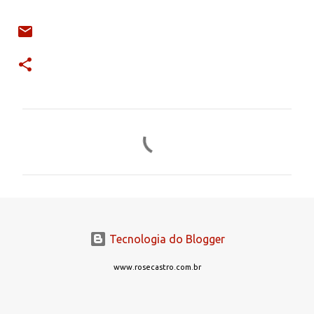
C
o
m
e
n
t
Tecnologia do Blogger
á
r
www.rosecastro.com.br
i
o