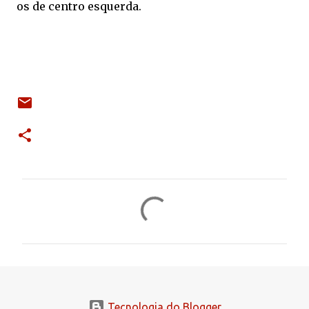
os de centro esquerda.
C
o
m
e
n
t
Tecnologia do Blogger