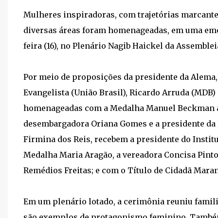
Mulheres inspiradoras, com trajetórias marcante
diversas áreas foram homenageadas, em uma emoc
feira (16), no Plenário Nagib Haickel da Assemble
Por meio de proposições da presidente da Alema, 
Evangelista (União Brasil), Ricardo Arruda (MDB)
homenageadas com a Medalha Manuel Beckman a 
desembargadora Oriana Gomes e a presidente da 
Firmina dos Reis, recebem a presidente do Insti
Medalha Maria Aragão, a vereadora Concisa Pinto
Remédios Freitas; e com o Título de Cidadã Maran
Em um plenário lotado, a cerimônia reuniu famil
são exemplos de protagonismo feminino. Também