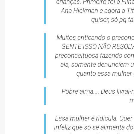
crianças. Primeiro foi a Fil
Ana Hickman e agora a Tit
quiser, só pq ta
Muitos criticando o precon
GENTE ISSO NÃO RESOLVE 
preconceituosa fazendo com
ela, somente denunciem u
quanto essa mulher 
Pobre alma.... Deus livrai-
m
Essa mulher é ridícula. Que
infeliz que só se alimenta 