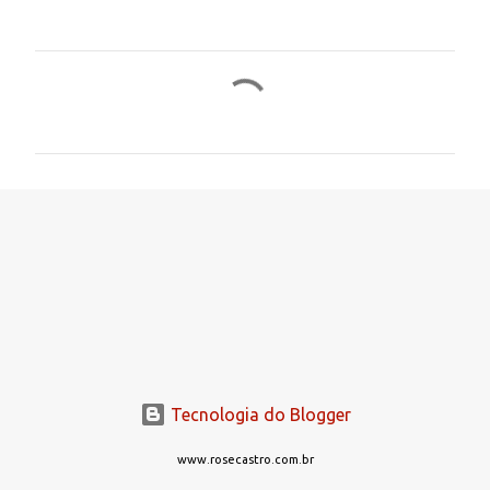
C
o
m
e
n
t
á
r
i
o
s
Tecnologia do Blogger
www.rosecastro.com.br