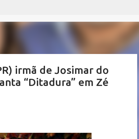
Pular para o conteúdo principal
PR) irmã de Josimar do
anta “Ditadura” em Zé