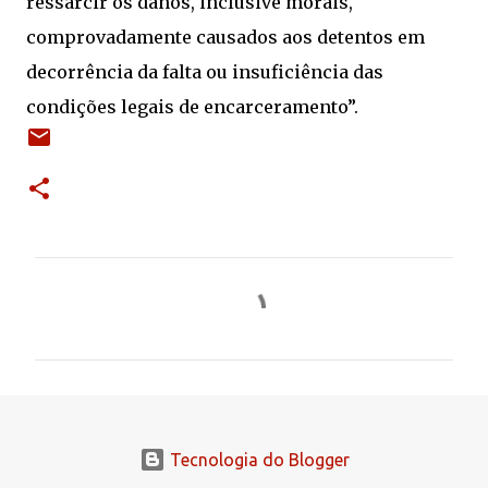
ressarcir os danos, inclusive morais,
comprovadamente causados aos detentos em
decorrência da falta ou insuficiência das
condições legais de encarceramento”.
C
o
m
e
n
t
Tecnologia do Blogger
á