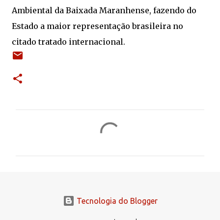
Ambiental da Baixada Maranhense, fazendo do
Estado a maior representação brasileira no
citado tratado internacional.
C
o
m
e
n
t
Tecnologia do Blogger
á