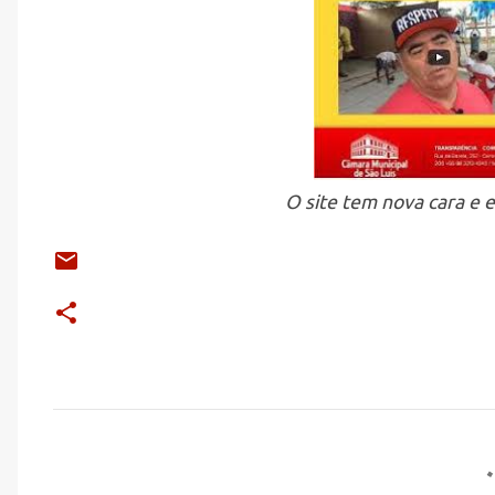
O site tem nova cara e 
C
o