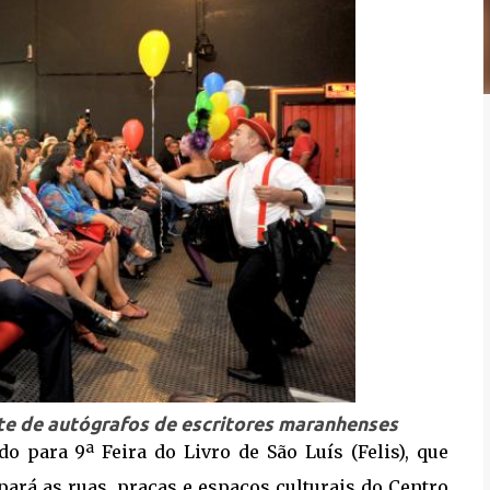
oite de autógrafos de escritores maranhenses
do para 9ª Feira do Livro de São Luís (Felis), que
upará as ruas, praças e espaços culturais do Centro